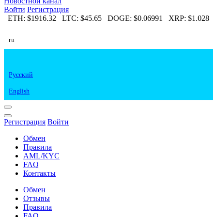
Новостной канал
Войти
Регистрация
40
ETH:
$1916.32
LTC:
$45.65
DOGE:
$0.06991
XRP:
$1.028
E
ru
Русский
English
Регистрация
Войти
Обмен
Правила
AML/KYC
FAQ
Контакты
Обмен
Отзывы
Правила
FAQ