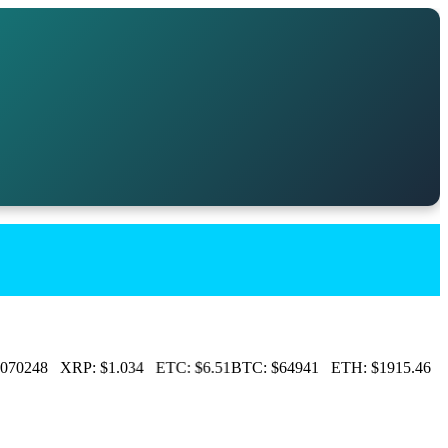
070248
XRP:
$1.034
ETC:
$6.51
BTC:
$64941
ETH:
$1915.46
LT