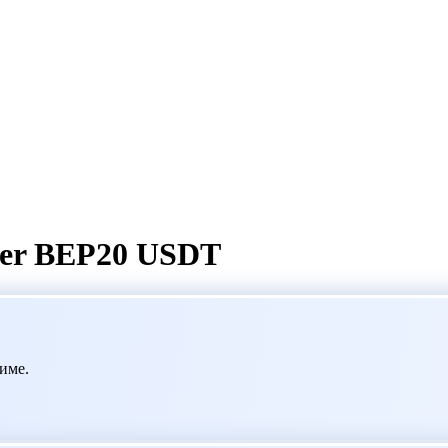
her BEP20 USDT
име.