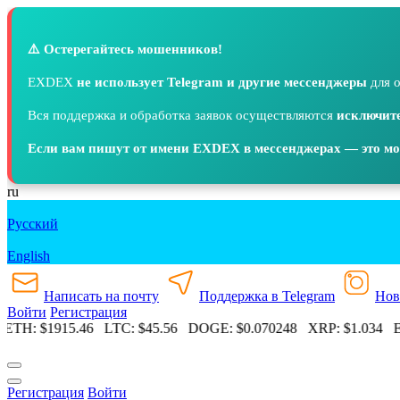
⚠️ Остерегайтесь мошенников!
EXDEX
не использует Telegram и другие мессенджеры
для о
Вся поддержка и обработка заявок осуществляются
исключите
Если вам пишут от имени EXDEX в мессенджерах — это м
ru
Русский
English
Написать на почту
Поддержка в Telegram
Нов
Войти
Регистрация
ETH:
$1915.46
LTC:
$45.56
DOGE:
$0.070248
XRP:
$1.034
ET
Регистрация
Войти