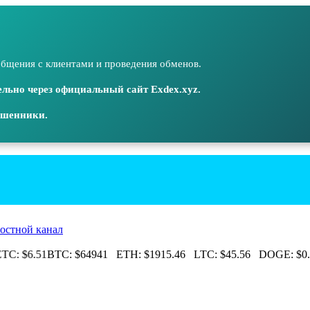
бщения с клиентами и проведения обменов.
льно через официальный сайт Exdex.xyz.
ошенники.
остной канал
C:
$6.51
BTC:
$64941
ETH:
$1915.46
LTC:
$45.56
DOGE:
$0.