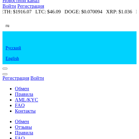
Новостной канал
Войти
Регистрация
ETH:
$1916.07
LTC:
$46.09
DOGE:
$0.070094
XRP:
$1.036
E
ru
Русский
English
Регистрация
Войти
Обмен
Правила
AML/KYC
FAQ
Контакты
Обмен
Отзывы
Правила
FAQ