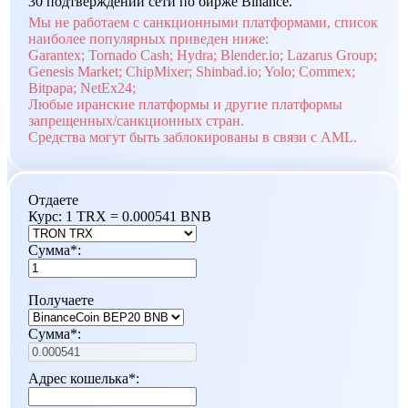
30 подтверждений сети по бирже Binance.
Мы не работаем с санкционными платформами, список
наиболее популярных приведен ниже:
Garantex; Tornado Cash; Hydra; Blender.io; Lazarus Group;
Genesis Market; ChipMixer; Shinbad.io; Yolo; Commex;
Bitpapa; NetEx24;
Любые иранские платформы и другие платформы
запрещенных/санкционных стран.
Средства могут быть заблокированы в связи с AML.
Отдаете
Курс:
1 TRX = 0.000541 BNB
Сумма
*
:
Получаете
Сумма
*
:
Адрес кошелька
*
: