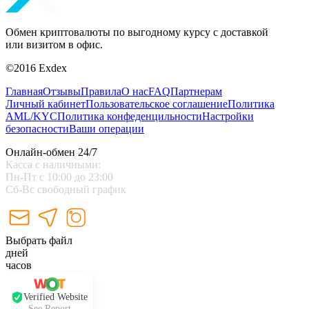
Обмен криптовалюты по выгодному курсу с доставкой
или визитом в офис.
©2016 Exdex
Главная
Отзывы
Правила
О нас
FAQ
Партнерам
Личный кабинет
Пользовательское соглашение
Политика
AML/KYC
Политика конфеденцильности
Настройки
безопасности
Ваши операции
Онлайн-обмен 24/7
Касса с наличными:
Пн-Пт с 10:00 до 23:00
Сб-Вс свободный график
Выбрать файл
дней
часов
Verified Website
See Report