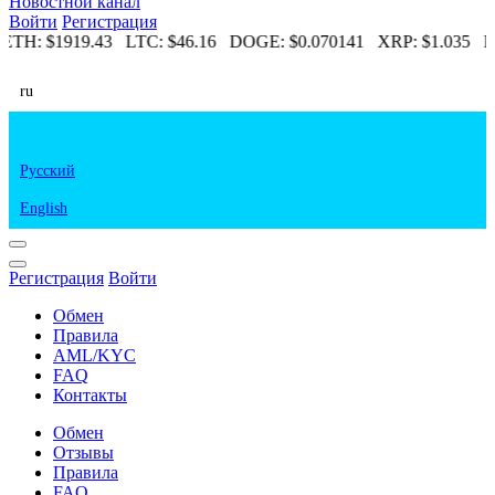
Новостной канал
Войти
Регистрация
ETH:
$1919.43
LTC:
$46.16
DOGE:
$0.070141
XRP:
$1.035
E
ru
Русский
English
Регистрация
Войти
Обмен
Правила
AML/KYC
FAQ
Контакты
Обмен
Отзывы
Правила
FAQ