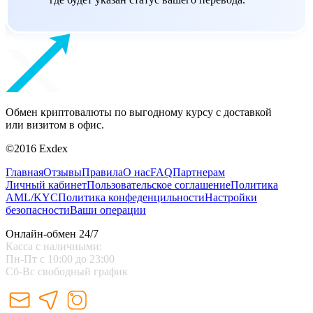
Обмен криптовалюты по выгодному курсу с доставкой
или визитом в офис.
©2016 Exdex
Главная
Отзывы
Правила
О нас
FAQ
Партнерам
Личный кабинет
Пользовательское соглашение
Политика
AML/KYC
Политика конфеденцильности
Настройки
безопасности
Ваши операции
Онлайн-обмен 24/7
Касса с наличными:
Пн-Пт с 10:00 до 23:00
Сб-Вс свободный график