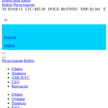
Новостной канал
Войти
Регистрация
TH:
$1918.13
LTC:
$45.59
DOGE:
$0.070565
XRP:
$1.041
ET
ru
Русский
English
Регистрация
Войти
Обмен
Правила
AML/KYC
FAQ
Контакты
Обмен
Отзывы
Правила
FAQ