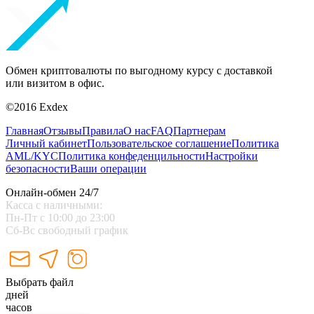
Обмен криптовалюты по выгодному курсу с доставкой
или визитом в офис.
©2016 Exdex
Главная
Отзывы
Правила
О нас
FAQ
Партнерам
Личный кабинет
Пользовательское соглашение
Политика
AML/KYC
Политика конфеденцильности
Настройки
безопасности
Ваши операции
Онлайн-обмен 24/7
Касса с наличными:
Пн-Пт с 10:00 до 23:00
Сб-Вс свободный график
Выбрать файл
дней
часов