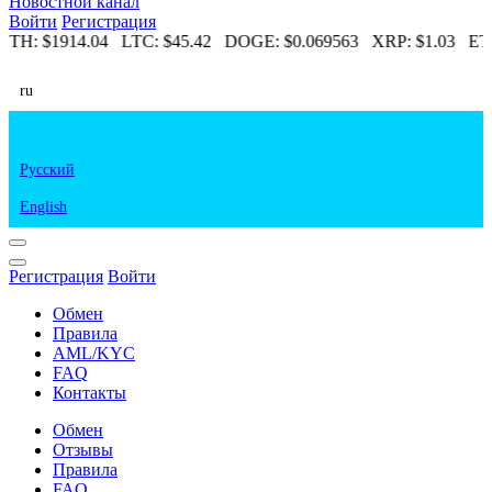
Новостной канал
Войти
Регистрация
ETH:
$1914.04
LTC:
$45.42
DOGE:
$0.069563
XRP:
$1.03
ETC
ru
Русский
English
Регистрация
Войти
Обмен
Правила
AML/KYC
FAQ
Контакты
Обмен
Отзывы
Правила
FAQ