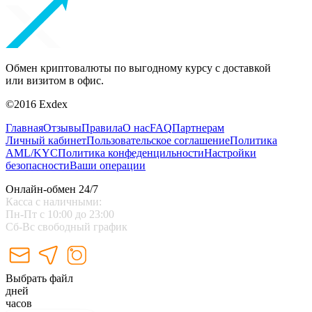
Обмен криптовалюты по выгодному курсу с доставкой
или визитом в офис.
©2016 Exdex
Главная
Отзывы
Правила
О нас
FAQ
Партнерам
Личный кабинет
Пользовательское соглашение
Политика
AML/KYC
Политика конфеденцильности
Настройки
безопасности
Ваши операции
Онлайн-обмен 24/7
Касса с наличными:
Пн-Пт с 10:00 до 23:00
Сб-Вс свободный график
Выбрать файл
дней
часов