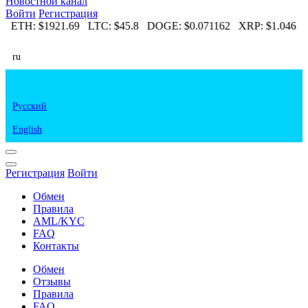
Новостной канал
Войти
Регистрация
4
ETH:
$1921.69
LTC:
$45.8
DOGE:
$0.071162
XRP:
$1.046
E
ru
Русский
English
Регистрация
Войти
Обмен
Правила
AML/KYC
FAQ
Контакты
Обмен
Отзывы
Правила
FAQ