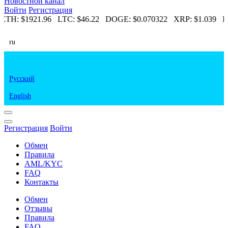
Новостной канал
Войти
Регистрация
ETH:
$1921.96
LTC:
$46.22
DOGE:
$0.070322
XRP:
$1.039
E
ru
Русский
English
Регистрация
Войти
Обмен
Правила
AML/KYC
FAQ
Контакты
Обмен
Отзывы
Правила
FAQ