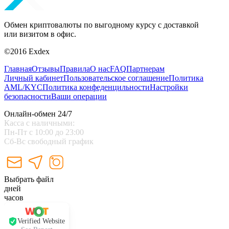
Обмен криптовалюты по выгодному курсу с доставкой
или визитом в офис.
©2016 Exdex
Главная
Отзывы
Правила
О нас
FAQ
Партнерам
Личный кабинет
Пользовательское соглашение
Политика
AML/KYC
Политика конфеденцильности
Настройки
безопасности
Ваши операции
Онлайн-обмен 24/7
Касса с наличными:
Пн-Пт с 10:00 до 23:00
Сб-Вс свободный график
Выбрать файл
дней
часов
Verified Website