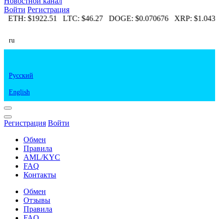
Новостной канал
Войти
Регистрация
79
ETH:
$1922.51
LTC:
$46.27
DOGE:
$0.070676
XRP:
$1.043
ru
Русский
English
Регистрация
Войти
Обмен
Правила
AML/KYC
FAQ
Контакты
Обмен
Отзывы
Правила
FAQ