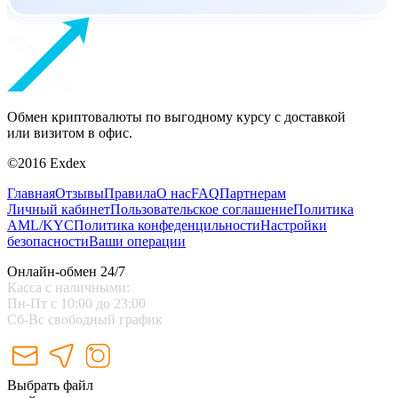
Обмен криптовалюты по выгодному курсу с доставкой
или визитом в офис.
©2016 Exdex
Главная
Отзывы
Правила
О нас
FAQ
Партнерам
Личный кабинет
Пользовательское соглашение
Политика
AML/KYC
Политика конфеденцильности
Настройки
безопасности
Ваши операции
Онлайн-обмен 24/7
Касса с наличными:
Пн-Пт с 10:00 до 23:00
Сб-Вс свободный график
Выбрать файл