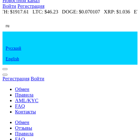
Новостной канал
Войти
Регистрация
TH:
$1917.61
LTC:
$46.23
DOGE:
$0.070107
XRP:
$1.036
ET
ru
Русский
English
Регистрация
Войти
Обмен
Правила
AML/KYC
FAQ
Контакты
Обмен
Отзывы
Правила
FAQ