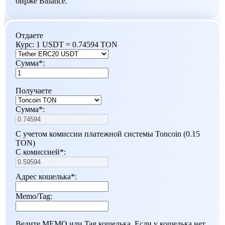
бирже Binance.
Отдаете
Курс:
1 USDT = 0.74594 TON
Сумма
*
:
Получаете
Сумма
*
:
С учетом комиссии платежной системы Toncoin (0.15
TON)
С комиссией
*
:
Адрес кошелька
*
:
Memo/Tag:
Ведите MEMO или Tag кошелька. Если у кошелька нет