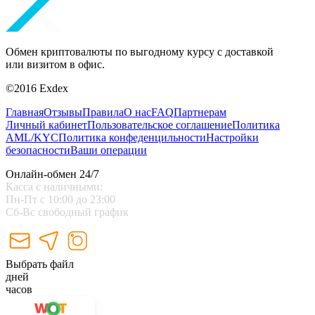
Обмен криптовалюты по выгодному курсу с доставкой
или визитом в офис.
©2016 Exdex
Главная
Отзывы
Правила
О нас
FAQ
Партнерам
Личный кабинет
Пользовательское соглашение
Политика
AML/KYC
Политика конфеденцильности
Настройки
безопасности
Ваши операции
Онлайн-обмен 24/7
Касса с наличными:
Пн-Пт с 10:00 до 23:00
Сб-Вс свободный график
Выбрать файл
дней
часов