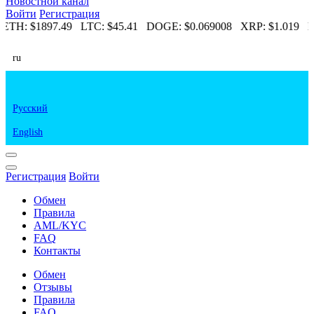
Новостной канал
Войти
Регистрация
ETH:
$1897.49
LTC:
$45.41
DOGE:
$0.069008
XRP:
$1.019
E
ru
Русский
English
Регистрация
Войти
Обмен
Правила
AML/KYC
FAQ
Контакты
Обмен
Отзывы
Правила
FAQ