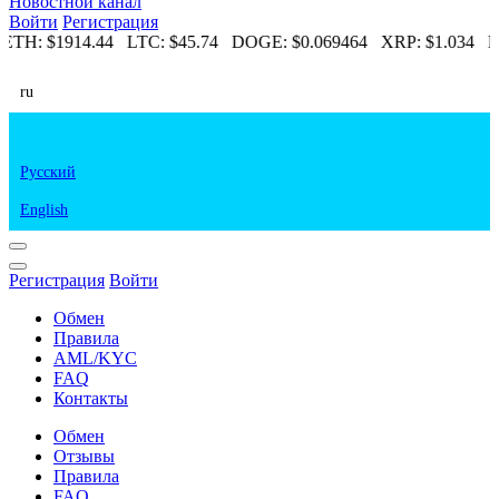
Новостной канал
Войти
Регистрация
ETH:
$1914.44
LTC:
$45.74
DOGE:
$0.069464
XRP:
$1.034
E
ru
Русский
English
Регистрация
Войти
Обмен
Правила
AML/KYC
FAQ
Контакты
Обмен
Отзывы
Правила
FAQ