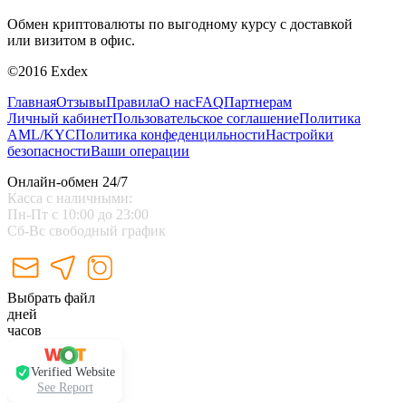
Обмен криптовалюты по выгодному курсу с доставкой
или визитом в офис.
©2016 Exdex
Главная
Отзывы
Правила
О нас
FAQ
Партнерам
Личный кабинет
Пользовательское соглашение
Политика
AML/KYC
Политика конфеденцильности
Настройки
безопасности
Ваши операции
Онлайн-обмен 24/7
Касса с наличными:
Пн-Пт с 10:00 до 23:00
Сб-Вс свободный график
Выбрать файл
дней
часов
Verified Website
See Report