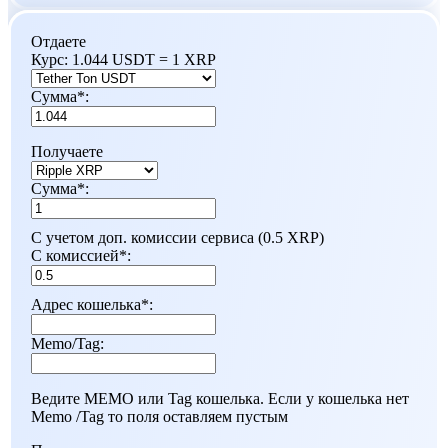
Отдаете
Курс:
1.044 USDT = 1 XRP
Сумма
*
:
Получаете
Сумма
*
:
С учетом доп. комиссии сервиса (0.5 XRP)
С комиссией
*
:
Адрес кошелька
*
:
Memo/Tag:
Ведите MEMO или Tag кошелька. Если у кошелька нет
Мemo /Tag то поля оставляем пустым