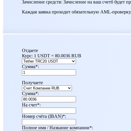
Зачисление средств: Зачисление на ваш счетб будет п
Каждая заявка проходит обязательную AML-проверку
Отдаете
Курс:
1 USDT = 80.0036 RUB
Сумма
*
:
Получаете
Сумма
*
:
На счет
*
:
Номер счёта (IBAN)
*
:
Полное имя / Название компании
*
: