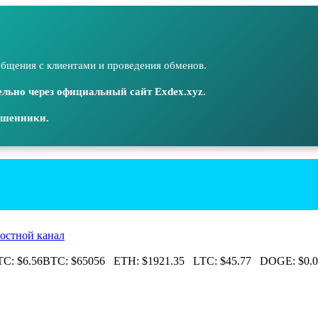
бщения с клиентами и проведения обменов.
льно через официальный сайт Exdex.xyz.
ошенники.
остной канал
:
$6.56
BTC:
$65056
ETH:
$1921.35
LTC:
$45.77
DOGE:
$0.0