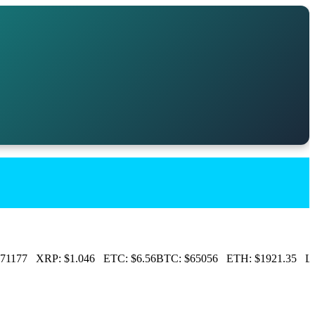
71177
XRP:
$1.046
ETC:
$6.56
BTC:
$65056
ETH:
$1921.35
LTC