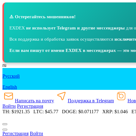
⚠️ Остерегайтесь мошенников!
EXDEX
не использует Telegram и другие мессенджеры
для о
Вся поддержка и обработка заявок осуществляются
исключите
Если вам пишут от имени EXDEX в мессенджерах — это м
ru
Русский
English
Написать на почту
Поддержка в Telegram
Нов
Войти
Регистрация
TH:
$1921.35
LTC:
$45.77
DOGE:
$0.071177
XRP:
$1.046
ETC
Регистрация
Войти