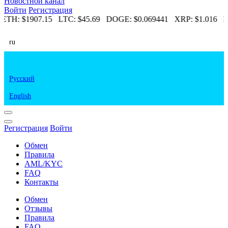
Новостной канал
Войти
Регистрация
ETH:
$1907.15
LTC:
$45.69
DOGE:
$0.069441
XRP:
$1.016
E
ru
Русский
English
Регистрация
Войти
Обмен
Правила
AML/KYC
FAQ
Контакты
Обмен
Отзывы
Правила
FAQ