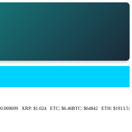
.069699
XRP:
$1.024
ETC:
$6.46
BTC:
$64842
ETH:
$1913.51