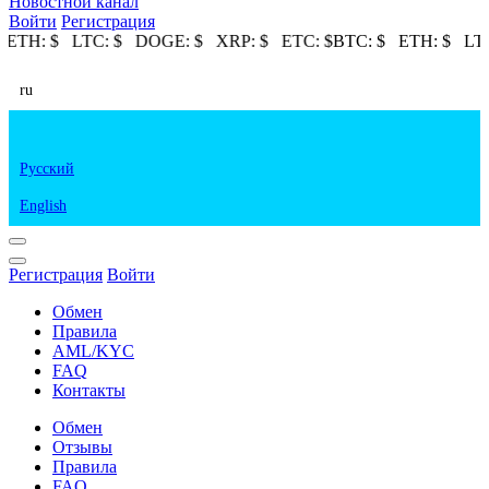
Новостной канал
Войти
Регистрация
$
ETH:
$
LTC:
$
DOGE:
$
XRP:
$
ETC:
$
BTC:
$
ETH:
$
LTC
ru
Русский
English
Регистрация
Войти
Обмен
Правила
AML/KYC
FAQ
Контакты
Обмен
Отзывы
Правила
FAQ