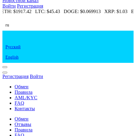
Новостной канал
Войти
Регистрация
ETH:
$1917.42
LTC:
$45.43
DOGE:
$0.069913
XRP:
$1.03
ET
ru
Русский
English
Регистрация
Войти
Обмен
Правила
AML/KYC
FAQ
Контакты
Обмен
Отзывы
Правила
FAQ