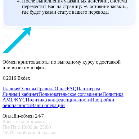
После выполнения указанных действий, система
переместит Вас на страницу «Состояние заявки»,
где будет указан статус вашего перевода.
Обмен криптовалюты по выгодному курсу с доставкой
или визитом в офис.
©2016 Exdex
Главная
Отзывы
Правила
О нас
FAQ
Партнерам
Личный кабинет
Пользовательское соглашение
Политика
AML/KYC
Политика конфеденцильности
Настройки
безопасности
Ваши операции
Онлайн-обмен 24/7
Касса с наличными:
Пн-Пт с 10:00 до 23:00
Сб-Вс свободный график