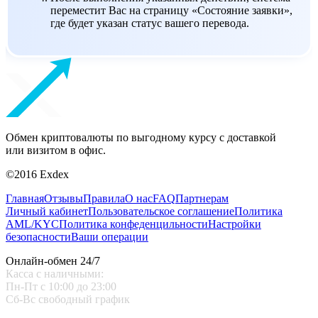
переместит Вас на страницу «Состояние заявки»,
где будет указан статус вашего перевода.
Обмен криптовалюты по выгодному курсу с доставкой
или визитом в офис.
©2016 Exdex
Главная
Отзывы
Правила
О нас
FAQ
Партнерам
Личный кабинет
Пользовательское соглашение
Политика
AML/KYC
Политика конфеденцильности
Настройки
безопасности
Ваши операции
Онлайн-обмен 24/7
Касса с наличными:
Пн-Пт с 10:00 до 23:00
Сб-Вс свободный график