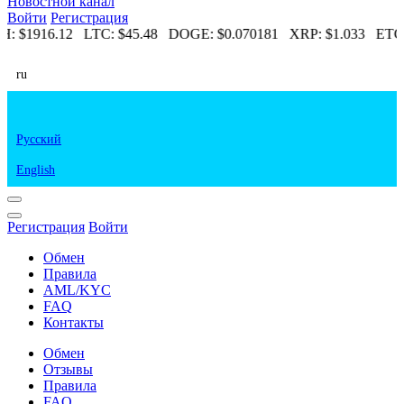
Новостной канал
Войти
Регистрация
H:
$1916.12
LTC:
$45.48
DOGE:
$0.070181
XRP:
$1.033
ETC:
ru
Русский
English
Регистрация
Войти
Обмен
Правила
AML/KYC
FAQ
Контакты
Обмен
Отзывы
Правила
FAQ