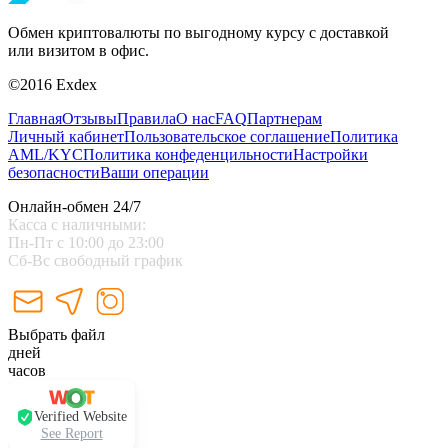
Обмен криптовалюты по выгодному курсу с доставкой
или визитом в офис.
©2016 Exdex
Главная
Отзывы
Правила
О нас
FAQ
Партнерам
Личный кабинет
Пользовательское соглашение
Политика
AML/KYC
Политика конфеденцильности
Настройки
безопасности
Ваши операции
Онлайн-обмен 24/7
Касса с наличными:
Пн-Пт с 10:00 до 23:00
Сб-Вс свободный график
Выбрать файл
дней
часов
Verified Website
See Report