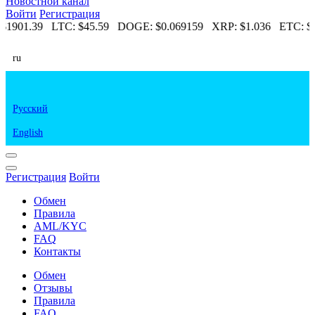
Новостной канал
Войти
Регистрация
$1901.39
LTC:
$45.59
DOGE:
$0.069159
XRP:
$1.036
ETC:
$6
ru
Русский
English
Регистрация
Войти
Обмен
Правила
AML/KYC
FAQ
Контакты
Обмен
Отзывы
Правила
FAQ